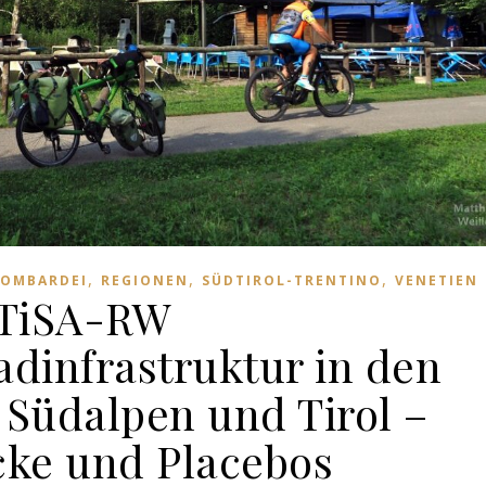
,
,
,
LOMBARDEI
REGIONEN
SÜDTIROL-TRENTINO
VENETIEN
TiSA-RW
dinfrastruktur in den
n Südalpen und Tirol –
cke und Placebos