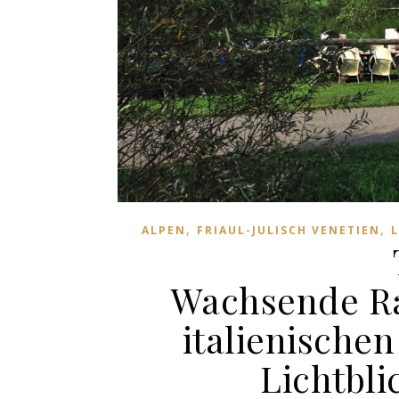
,
,
ALPEN
FRIAUL-JULISCH VENETIEN
Wachsende Ra
italienische
Lichtbli