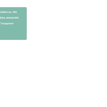
okies zu. Die
okies verwendet
l="noopener