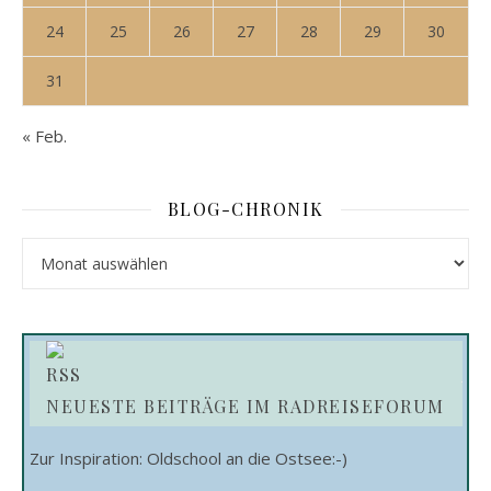
24
25
26
27
28
29
30
31
« Feb.
BLOG-CHRONIK
Blog-Chronik
NEUESTE BEITRÄGE IM RADREISEFORUM
Zur Inspiration: Oldschool an die Ostsee:-)