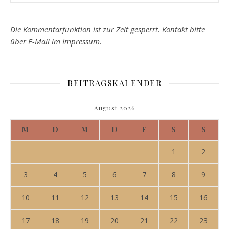
Die Kommentarfunktion ist zur Zeit gesperrt. Kontakt bitte
über E-Mail im Impressum.
BEITRAGSKALENDER
August 2026
M
D
M
D
F
S
S
1
2
3
4
5
6
7
8
9
10
11
12
13
14
15
16
17
18
19
20
21
22
23